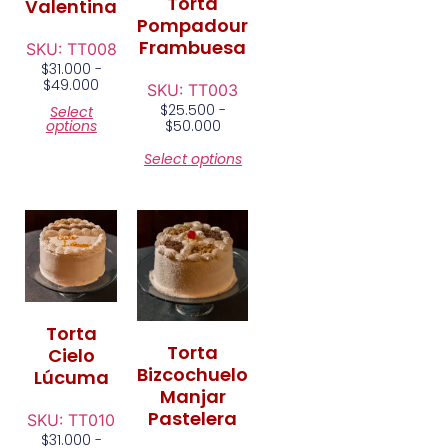
Torta
Valentina
Pompadour
Frambuesa
SKU: TT008
$
31.000
-
$
49.000
SKU: TT003
$
25.500
-
Select
options
$
50.000
Select options
Torta
Torta
Cielo
Bizcochuelo
Lúcuma
Manjar
Pastelera
SKU: TT010
$
31.000
-