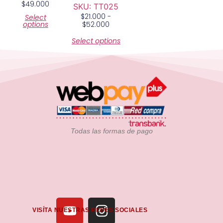
$
49.000
SKU: TT025
$
21.000
-
Select
options
$
52.000
Select options
Todas las formas de pago
VISÍTA NUESTRAS REDES SOCIALES