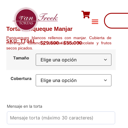
Torta Panqueque Manjar
Panqueques blancos rellenos con manjar. Cubierta de
SKU: TT041
$
29.500
-
$
55.000
merengue italiano y decorada con chocolate y frutos
secos picados.
Tamaño
Cobertura
Mensaje en la torta