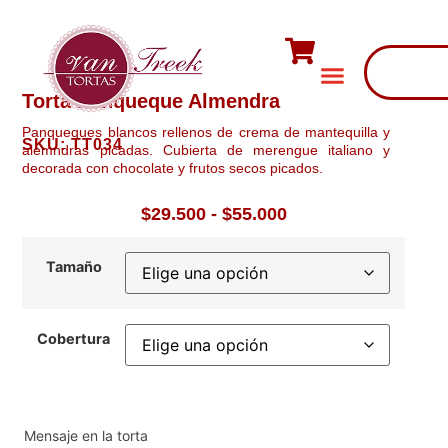
Torta Panqueque Almendra
Panqueques blancos rellenos de crema de mantequilla y
SKU: TT034
alemndras picadas. Cubierta de merengue italiano y
decorada con chocolate y frutos secos picados.
$
29.500
-
$
55.000
Tamaño
Cobertura
Mensaje en la torta