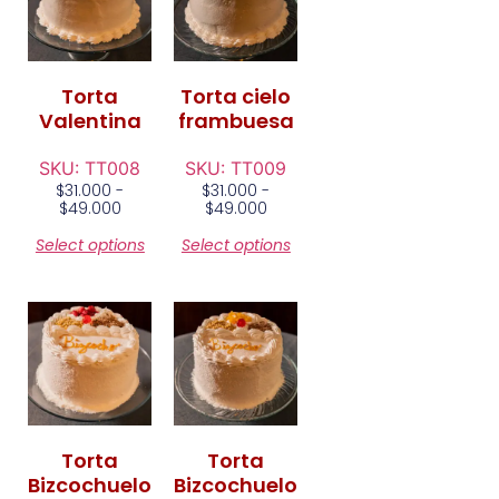
Torta
Torta cielo
Valentina
frambuesa
SKU: TT008
SKU: TT009
$
31.000
-
$
31.000
-
$
49.000
$
49.000
Select options
Select options
Torta
Torta
Bizcochuelo
Bizcochuelo