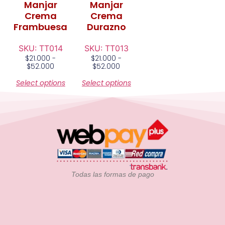
Manjar
Manjar
Crema
Crema
Frambuesa
Durazno
SKU: TT014
SKU: TT013
$
21.000
-
$
21.000
-
$
52.000
$
52.000
Select options
Select options
Todas las formas de pago